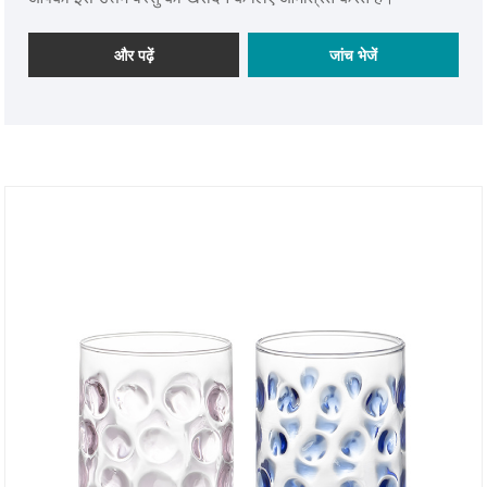
और पढ़ें
जांच भेजें